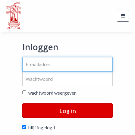
Toggl
navig
Inloggen
wachtwoord weergeven
Log in
blijf ingelogd