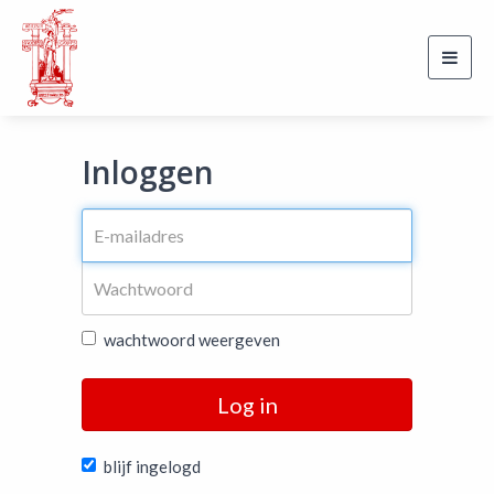
Toggl
navig
Inloggen
wachtwoord weergeven
Log in
blijf ingelogd