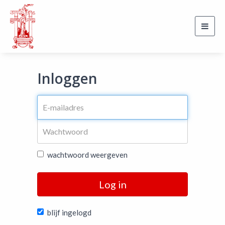
Toggl
navig
Inloggen
wachtwoord weergeven
Log in
blijf ingelogd