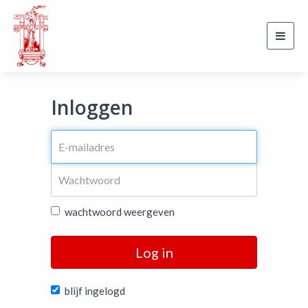
Toggl
navig
Inloggen
wachtwoord weergeven
Log in
blijf ingelogd